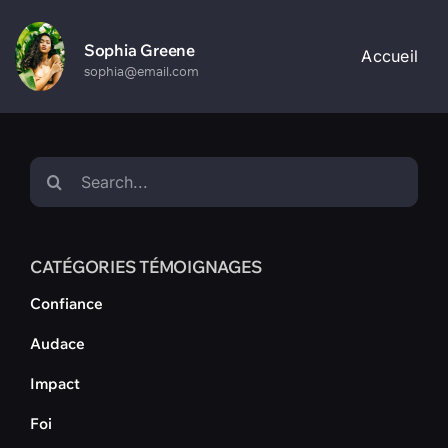
Passer
au
Sophia Greene
Accueil
contenu
sophia@email.com
Rechercher:
CATÉGORIES TÉMOIGNAGES
Confiance
Audace
Impact
Foi