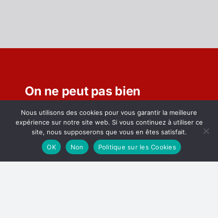
On ne peut pas bien
influencer, bien transformer,
Nous utilisons des cookies pour vous garantir la meilleure
expérience sur notre site web. Si vous continuez à utiliser ce
bien inspirer, si l’on n’est pas
site, nous supposerons que vous en êtes satisfait.
bien connecté.
OK
Non
Politique sur les Cookies
Accueil
Inscrivez-vous aux
newsletters
A Propos de