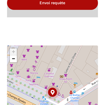
Envoi requète
+
−