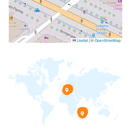
Leaflet
|
©
OpenStreetMap