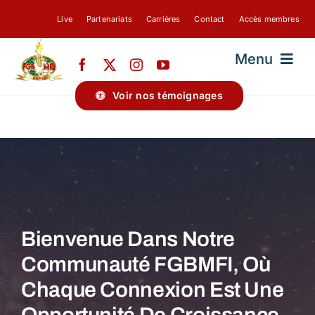
Passer
Live
Partenariats
Carrières
Contact
Accès membres
au
contenu
Menu
Voir nos témoignages
FGBMFI-PARIS
A PROPOS DE NOUS
BLOG
Bienvenue Dans Notre
Communauté FGBMFI, Où
Chaque Connexion Est Une
Opportunité De Croissance