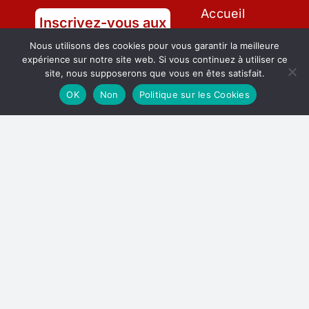
Accueil
Inscrivez-vous aux
newsletters
Nous utilisons des cookies pour vous garantir la meilleure
A Propos de
expérience sur notre site web. Si vous continuez à utiliser ce
Nous
Favoriser des relations
site, nous supposerons que vous en êtes satisfait.
significatives qui conduisent à un
OK
Non
Politique sur les Cookies
changement positif et à
Articles à La
l’autonomisation.
Une
Contactez-
nous
Souscrire
Membres
Evènements
mentions
légales et