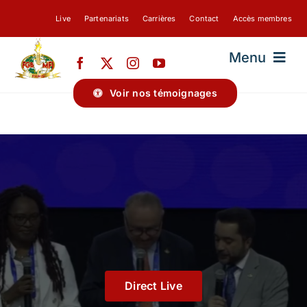
Passer
Live
Partenariats
Carrières
Contact
Accès membres
au
contenu
Menu
Voir nos témoignages
FGBMFI-PARIS
A PROPOS DE NOUS
BLOG
Direct Live