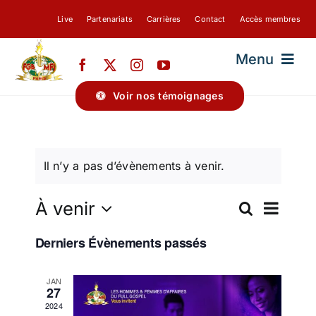
Passer
Live
Partenariats
Carrières
Contact
Accès membres
au
contenu
Menu
Voir nos témoignages
FGBMFI-PARIS
Il n’y a pas d’évènements à venir.
A PROPOS DE NOUS
Nav
À venir
Recherche
BLOG
Rech
Liste
Sélectionnez
de
Derniers Évènements passés
une
et
date.
vue
JAN
27
Évè
navig
2024