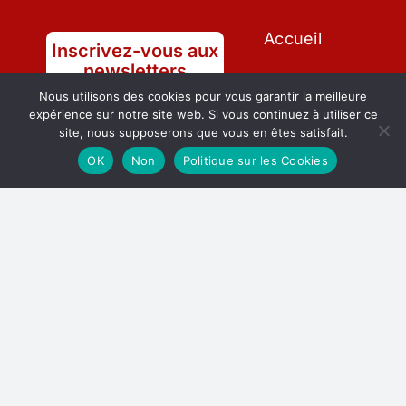
Accueil
Inscrivez-vous aux
newsletters
A Propos de
Nous utilisons des cookies pour vous garantir la meilleure
Nous
Favoriser des relations
expérience sur notre site web. Si vous continuez à utiliser ce
significatives qui conduisent à un
site, nous supposerons que vous en êtes satisfait.
changement positif et à
Articles à La
OK
Non
Politique sur les Cookies
l’autonomisation.
Une
Contactez-
nous
Souscrire
Membres
Evènements
mentions