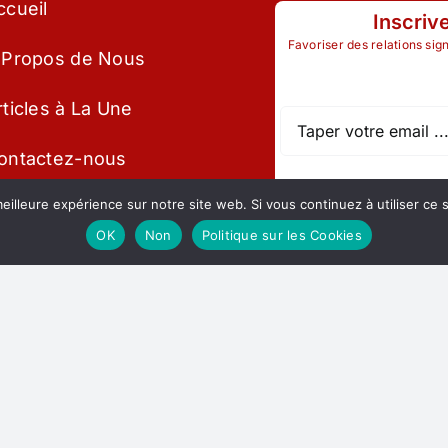
ccueil
Inscriv
Favoriser des relations sig
 Propos de Nous
rticles à La Une
ontactez-nous
eilleure expérience sur notre site web. Si vous continuez à utiliser ce
embres
OK
Non
Politique sur les Cookies
vènements
entions légales et
ouvernance