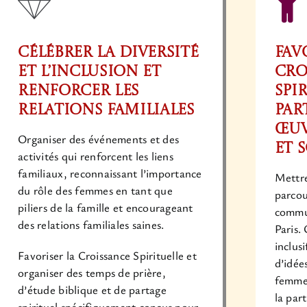
Célébrer la Diversité
Fav
et l’Inclusion et
Cro
Renforcer les
Spi
Relations Familiales
Par
Œuv
Organiser des événements et des
et 
activités qui renforcent les liens
familiaux, reconnaissant l’importance
Mettre
du rôle des femmes en tant que
parcou
piliers de la famille et encourageant
commu
des relations familiales saines.
Paris.
inclus
Favoriser la Croissance Spirituelle et
d’idées
organiser des temps de prière,
femmes
d’étude biblique et de partage
la par
spirituel spécifiquement conçus pour