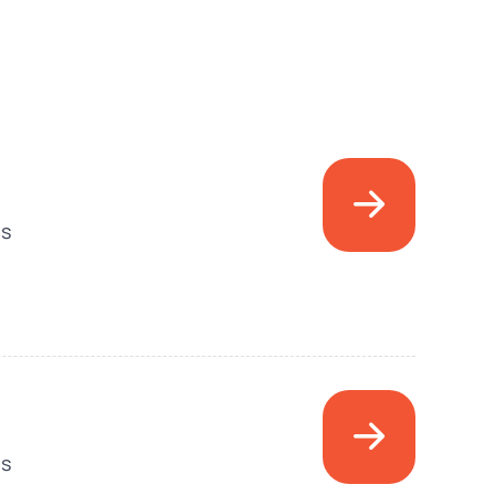
os
es