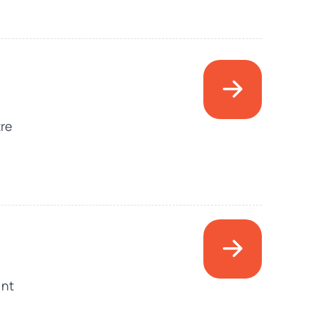
tre
ent