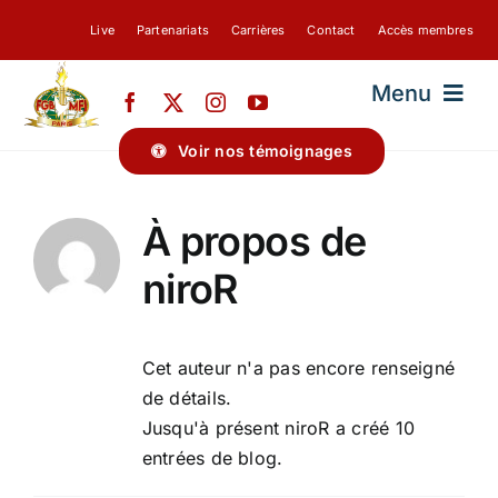
Passer
Live
Partenariats
Carrières
Contact
Accès membres
au
contenu
Menu
Voir nos témoignages
FGBMFI-PARIS
À propos de
A PROPOS DE NOUS
niroR
BLOG
Cet auteur n'a pas encore renseigné
de détails.
Jusqu'à présent niroR a créé 10
entrées de blog.