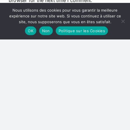
browser for the next time I comment.
Nous utilisons des cookies pour vous garantir la meilleure
expérience sur notre site web. Si vous continuez à utiliser ce
site, nous supposerons que vous en êtes satisfait.
OK
Non
Politique sur les Cookies
Related Posts
Suivez et
Partagez
Maintenez
Vos
le Contact
Expérience